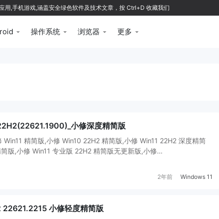
应用,手机游戏,涵盖安全绿色软件及技术文章，按 Ctrl+D 收藏我们
roid
操作系统
浏览器
更多
2H2(22621.1900)_小修深度精简版
 Win11 精简版,小修 Win10 22H2 精简版,小修 Win11 22H2 深度精简
2 精简版,小修 Win11 专业版 22H2 精简版无更新版,小修…
2年前
Windows 11
2H2 22621.2215 小修轻度精简版