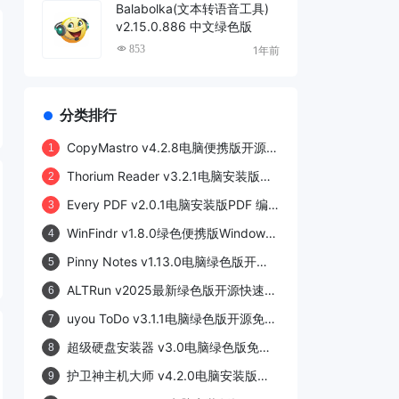
Balabolka(文本转语音工具)
v2.15.0.886 中文绿色版
853
1年前
分类排行
CopyMastro v4.2.8电脑便携版开源的
1
文件复制与备份工具
Thorium Reader v3.2.1电脑安装版
2
EPUB 阅读器
Every PDF v2.0.1电脑安装版PDF 编
3
辑软件
WinFindr v1.8.0绿色便携版Windows
4
文件与注册表搜索工具
Pinny Notes v1.13.0电脑绿色版开源
5
免费的电脑桌面便签软件
ALTRun v2025最新绿色版开源快速搜
6
索与启动工具
uyou ToDo v3.1.1电脑绿色版开源免费
7
的待办事项(To-Do)任务管理软件
超级硬盘安装器 v3.0电脑绿色版免费
8
ISO 镜像安装工具
护卫神主机大师 v4.2.0电脑安装版服
9
务器管理软件