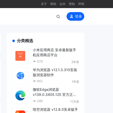
关于
帮助
合作
赞助
声明
登录
分类精选
小米应用商店 安卓最新版手
机应用商店平台
3278
2年前
华为浏览器 v12.1.3.310安装
版浏览器软件
1855
1年前
微软Edge浏览器
v139.0.3405.125 官方正式
版Microsoft Edge浏览器稳定
1500
11月前
版
悟空浏览器 v12.8.0安卓版手