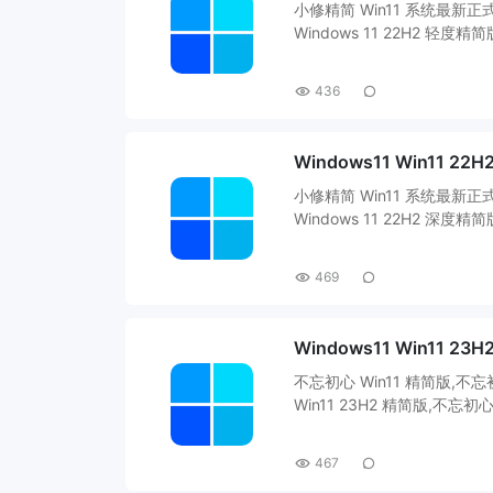
小修精简 Win11 系统最新正式版
Windows 11 22H2 轻度精简
436
Windows11 Win11 2
小修精简 Win11 系统最新正式版
Windows 11 22H2 深度精简
469
Windows11 Win11 2
不忘初心 Win11 精简版,不忘
Win11 23H2 精简版,不忘初心 
467