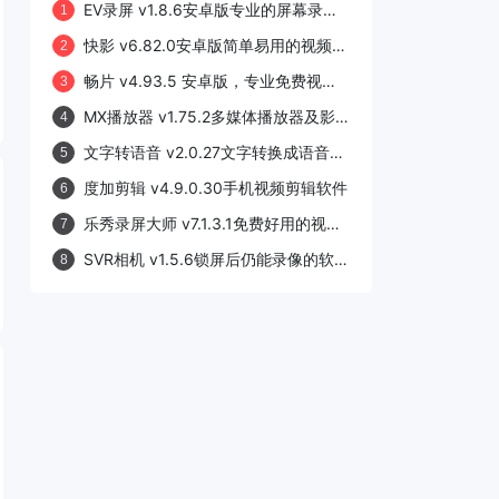
EV录屏 v1.8.6安卓版专业的屏幕录制
1
应用软件
快影 v6.82.0安卓版简单易用的视频剪
2
辑APP
畅片 v4.93.5 安卓版，专业免费视频
3
剪辑工具软件
MX播放器 v1.75.2多媒体播放器及影
4
音发烧友必备视频播放器
文字转语音 v2.0.27文字转换成语音的
5
工具软件
度加剪辑 v4.9.0.30手机视频剪辑软件
6
乐秀录屏大师 v7.1.3.1免费好用的视频
7
录制软件
SVR相机 v1.5.6锁屏后仍能录像的软
8
件