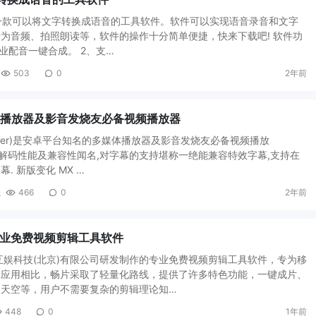
是一款可以将文字转换成语音的工具软件。软件可以实现语音录音和文字
为音频、拍照朗读等，软件的操作十分简单便捷，快来下载吧! 软件功
业配音一键合成。 2、支…
503
0
2年前
多媒体播放器及影音发烧友必备视频播放器
layer)是安卓平台知名的多媒体播放器及影音发烧友必备视频播放
强大的解码性能及兼容性闻名,对字幕的支持堪称一绝能兼容特效字幕,支持在
 新版变化 MX …
址
466
0
2年前
版，专业免费视频剪辑工具软件
互娱科技(北京)有限公司研发制作的专业免费视频剪辑工具软件，专为移
辑应用相比，畅片采取了轻量化路线，提供了许多特色功能，一键成片、
换天空等，用户不需要复杂的剪辑理论知…
448
0
1年前