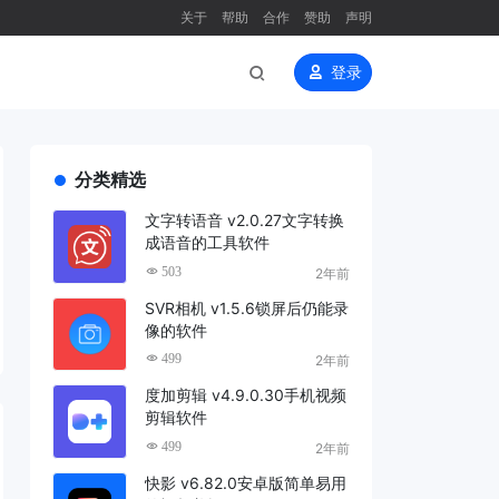
关于
帮助
合作
赞助
声明
登录
分类精选
文字转语音 v2.0.27文字转换
成语音的工具软件
503
2年前
SVR相机 v1.5.6锁屏后仍能录
像的软件
499
2年前
度加剪辑 v4.9.0.30手机视频
剪辑软件
499
2年前
快影 v6.82.0安卓版简单易用