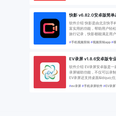
快影 v6.82.0安卓版简
软件介绍 快影是由北京快手
富实用的功能，帮助用户轻
旅行记录，快影都能满足用户
#
手机视频剪辑
#
视频剪辑app
#
EV录屏 v1.8.6安卓
软件介绍 EV录屏安卓版是
录屏辅助功能，不仅可以录
EV录屏还支持桌面&ldquo;任
#
ev录屏
#
手机录屏软件
#
EV录