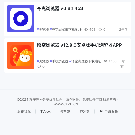
夸克浏览器 v6.8.1.453
#
浏览器
#
夸克浏览器下载地址
495
0
2年前
悟空浏览器 v12.8.0安卓版手机浏览器APP
#
浏览器
#
手机浏览器
#
悟空浏览器下载地址
1338
1年
0
前
©2024 程序库 - 分享优质软件、绿色软件、免费软件下载 版权所有 ·
WWW.CXKU.CN
影视导航
TVbox
摸鱼范
苏米客
申请友联