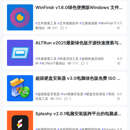
WinFindr v1.8.0绿色便携版Windows 文件
与注册表搜索工具
#
文件搜索工具
#
文件搜索软件
#
注册表搜索
#
WinFindr下
8月
载地址
651
0
前
ALTRun v2025最新绿色版开源快速搜索与启
动工具
#
快速搜索工具
#
快速启动工具
#
桌面快速启动软
8月
件
#
ALTRun下载地址
570
0
前
超级硬盘安装器 v3.0电脑绿色版免费 ISO 镜
像安装工具
#
超级硬盘安装器
#
iso镜像安装器
#
硬盘安装系统
#
系统
8月
安装工具
650
0
前
Splashy v2.0.1电脑安装版跨平台的电脑桌面
壁纸软件
#
电脑壁纸软件
#
桌面壁纸软件
#
免费壁纸软件
#
Splashy
8月