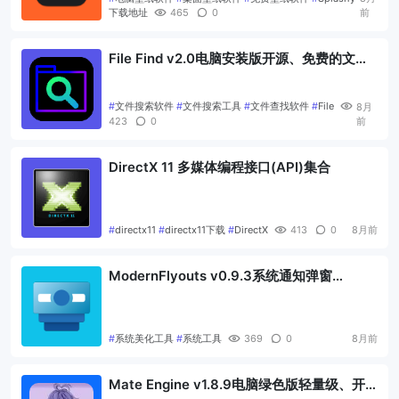
下载地址
465
0
前
File Find v2.0电脑安装版开源、免费的文件
搜索软件
#
文件搜索软件
#
文件搜索工具
#
文件查找软件
#
File
8月
423
0
前
DirectX 11 多媒体编程接口(API)集合
#
directx11
#
directx11下载
#
DirectX
413
0
8月前
ModernFlyouts v0.9.3系统通知弹窗
(Flyout)替代工具
#
系统美化工具
#
系统工具
369
0
8月前
Mate Engine v1.8.9电脑绿色版轻量级、开