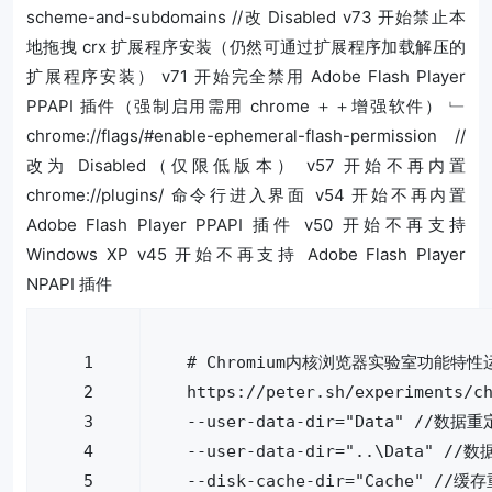
scheme-and-subdomains //改 Disabled v73 开始禁止本
地拖拽 crx 扩展程序安装（仍然可通过扩展程序加载解压的
扩展程序安装） v71 开始完全禁用 Adobe Flash Player
PPAPI 插件（强制启用需用 chrome ＋＋增强软件） ﹂
chrome://flags/#enable-ephemeral-flash-permission //
改为 Disabled（仅限低版本） v57 开始不再内置
chrome://plugins/ 命令行进入界面 v54 开始不再内置
Adobe Flash Player PPAPI 插件 v50 开始不再支持
Windows XP v45 开始不再支持 Adobe Flash Player
NPAPI 插件
# Chromium内核浏览器实验室功能特
https
:
//
peter
.
sh
/
experiments
/
c
--
user
-
data
-
dir
=
"Data"
//
数据重
--
user
-
data
-
dir
=
"..\Data"
//
数
--
disk
-
cache
-
dir
=
"Cache"
//
缓存