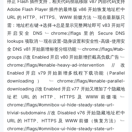
停止 Flash 插件支持，相关代码彻底移除 v87 内部代码支持
Adobe Flash Player 插件的最终版 v86 开始恢复地址栏中
URL 的 HTTP、HTTPS、WWW 前缀方法 ﹂现在最新版只
需：地址栏右键->选择->总是显示完整网址即可 v83 开始可
开启安全 DNS ﹂chrome://flags 里的 Secure DNS
lookups 项取消 ﹂现在设置-隐身设置和安全性-高级-使用安
全 DNS v81 开始新增标签分组功能 ﹂chrome://flags/#tab-
groups //改 Enabled 开启 v80 开始新增拦截高负载广告 ﹂
chrome://flags/#enable-heavy-ad-intervention //改
Enabled 开启 v79 开始新增多线程下载功能（Parallel
downloading） ﹂chrome://flags/#enable-parallel-
downloading //改 Enabled 开启 v77 开始又增加了个隐藏地
址栏 URL 的 HTTP、HTTPS 及 WWW 前缀项 ﹂
chrome://flags/#omnibox-ui-hide-steady-state-url-
trivial-subdomains //改 Disabled v76 开始隐藏地址栏中
URL 的 HTTP、HTTPS 及 WWW 前缀（恢复方法） ﹂
chrome://flags/#omnibox-ui-hide-steady-state-url-