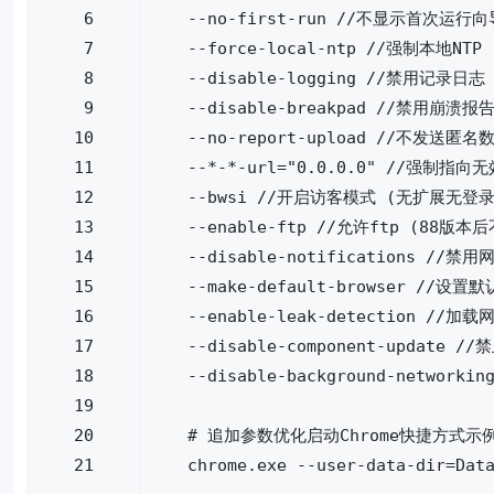
--
no
-
first
-
run
//
不显示首次运行向
--
force
-
local
-
ntp
//
强制本地
NTP
--
disable
-
logging
//
禁用记录日志
--
disable
-
breakpad
//
禁用崩溃报
--
no
-
report
-
upload
//
不发送匿名
--*-*-
url
=
"0.0.0.0"
//
强制指向无
--
bwsi
//
开启访客模式
(
无扩展无登
--
enable
-
ftp
//
允许
ftp
(
88
版本后
--
disable
-
notifications
//
禁用
--
make
-
default
-
browser
//
设置默
--
enable
-
leak
-
detection
//
加载
--
disable
-
component
-
update
//
禁
--
disable
-
background
-
networkin
# 追加参数优化启动Chrome快捷方式示
chrome
.
exe
--
user
-
data
-
dir
=
Dat