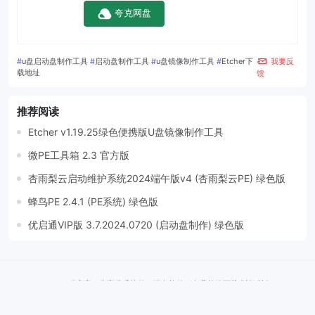
夸克网盘
#
u盘启动盘制作工具
#
启动盘制作工具
#
u盘镜像制作工具
#
Etcher下
我要反
载地址
馈
推荐阅读
Etcher v1.19.25绿色便携版U盘镜像制作工具
微PE工具箱 2.3 官方版
杏雨梨云启动维护系统2024端午版v4 (杏雨梨云PE) 绿色版
蜂鸟PE 2.4.1 (PE系统) 绿色版
优启通VIP版 3.7.2024.0720 (启动盘制作) 绿色版
©2024 程序库 - 分享优质软件、绿色软件、免费软件下载 版权所有 ·
WWW.CXKU.CN
影视导航
TVbox
摸鱼范
苏米客
申请友联